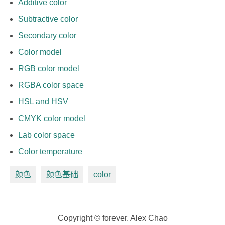
Additive color
Subtractive color
Secondary color
Color model
RGB color model
RGBA color space
HSL and HSV
CMYK color model
Lab color space
Color temperature
颜色
颜色基础
color
Copyright © forever. Alex Chao