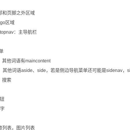
除头部和页脚之外区域
ogo区域
nu/topnav：主导航栏
，
菜单
他词语有maincontent
，其他词语aside、side，若是侧边导航菜单还可能是sidenav，si
ox：搜索
按钮
键字
文章列表，图片列表