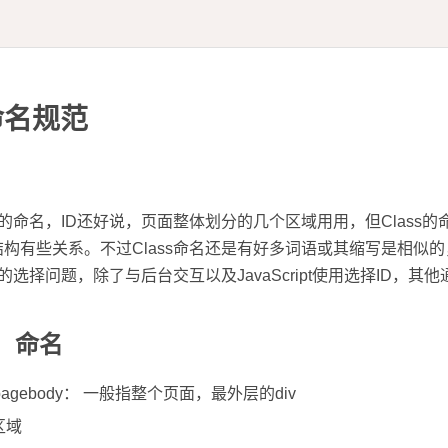
s命名规范
ss的命名，ID还好说，页面整体划分的几个区域用用，但Class
构有些关系。不过Class命名还是有好多词语或其缩写是相似
s的选择问题，除了与后台交互以及JavaScript使用选择ID，其他通
用）命名
pper/pagebody： 一般指整个页面，最外层的div
区域