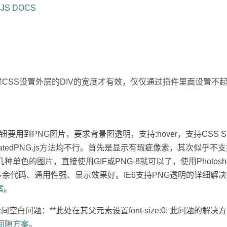
esJS DOCS
CSS设置外层的DIV的宽度才有效，仅仅通过插件里面设置不
按钮要用到PNG图片，要求背景图透明，支持:hover，支持CSS Sp
和DD_belatedPNG.js方法均不行。首先是显示有瑕疵像素，其次似
有几种单色的图片，直接使用GIF或PNG-8就可以了，使用Photo
余代码、通用性强、显示效果好。IE6支持PNG透明的详细解
案
。
ock元素间空白问题：**此处在其父元素设置font-size:0; 此问题的
空白间隙方案
。