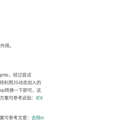
起作用。
rite，经过尝试
乎不支持利用JS动态加入的
shop转换一下即可，这
决方案可参考此贴：
IE6
解决方案可参考文章：
去除in