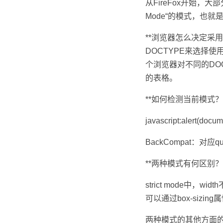
从FireFox开始，大部分现
Mode“的模式，也
**浏览器怎么决定采
DOCTYPE来选择使
个浏览器对不同的DO
的表格。
**如何检测当前模式
javascript:alert(doc
BackCompat：对应qui
**两种模式有何区别
strict mode中，
可以通过box-sizi
两种模式的其他方面