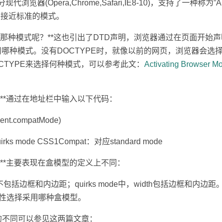
代浏览器(Opera,Chrome,Safari,IE8-10)，支持了一种称为”Almo
就是接近标准的模式。
用那种模式呢？**这也引出了DTD声明，浏览器通过在页面开始
用哪种模式。没有DOCTYPE时，就像以前的网页，浏览器会选择Q
CTYPE来选择何种模式，可以参考此文：
Activating Browser M
？**通过在地址栏中输入以下代码：
ument.compatMode)
rks mode CSS1Compat：对应standard mode
？**主要表现在盒模型的定义上不同：
width不包括边框和内边距；quirks mode中，width包括边框和
ng属性选择采用哪种盒模型。
的不同可以参见这两篇文章：