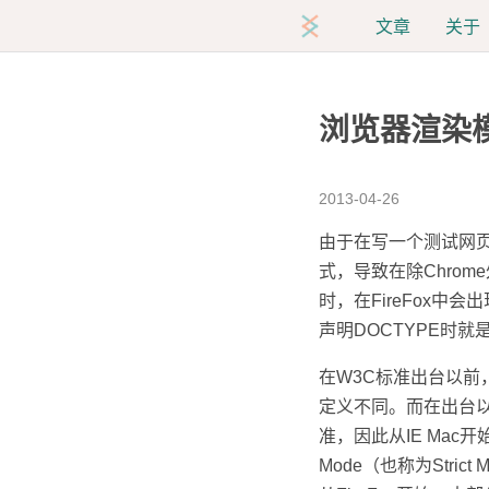
文章
关于
浏览器渲染模式：
2013-04-26
由于在写一个测试网页
式，导致在除Chrom
时，在FireFox中
声明DOCTYPE时就
在W3C标准出台以前
定义不同。而在出台
准，因此从IE Mac开始，
Mode（也称为Stric