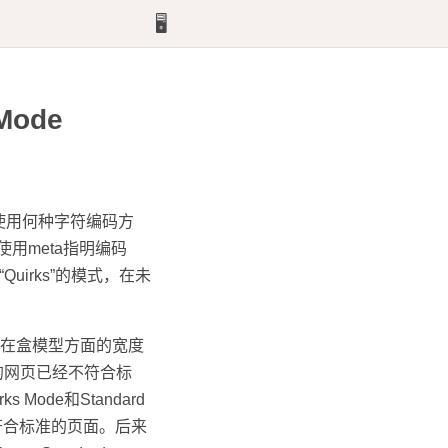
🖥️
Mode
明使用何种字符编码方
使用meta指明编码
uirks”的模式，在未
准在盒模型方面的宽度
的网页已经不符合标
 Mode和Standard
e显示符合标准的页面。后来