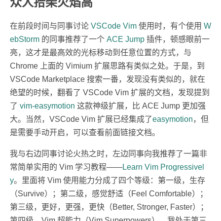
众人拾柴火焰高
在前段时间与同事讨论
VSCode Vim
使用时，有个使用
W
ebStorm
的同事推荐了一个
ACE Jump
插件，顿感眼前一
亮，这才是最高效的光标移动到任意位置的方式，与
Chrome 上面的 Vimium 扩展思路有类似之处。于是，到
VSCode Marketplace 搜索一番，发现没有类似的，就在
绝望的时候，翻看了 VSCode Vim 扩展的文档，发现提到
了
vim-easymotion
这款神级扩展，比 ACE Jump 更加强
大。当然，VSCode Vim 扩展已经集成了
easymotion
，但
是需要手动开启，可以查看前面链接文档。
我与右边同事讨论火热之时，左边同事向我推荐了一篇非
常简单实用的 Vim 学习教程——
Learn Vim Progressivel
y
。里面将 Vim 使用能力分成了四个等级：第一级，生存
（Survive）；第二级，感觉舒适（Feel Comfortable）；
第三级，更好，更强，更快（Better, Stronger, Faster）；
第四级，Vim 超能力（Vim Superpowers）。我处于第三