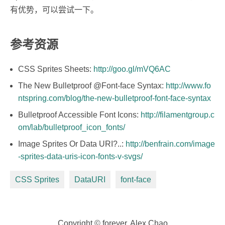
有优势，可以尝试一下。
参考资源
CSS Sprites Sheets:
http://goo.gl/mVQ6AC
The New Bulletproof @Font-face Syntax:
http://www.fo
ntspring.com/blog/the-new-bulletproof-font-face-syntax
Bulletproof Accessible Font Icons:
http://filamentgroup.c
om/lab/bulletproof_icon_fonts/
Image Sprites Or Data URI?..:
http://benfrain.com/image
-sprites-data-uris-icon-fonts-v-svgs/
CSS Sprites
DataURI
font-face
Copyright © forever. Alex Chao